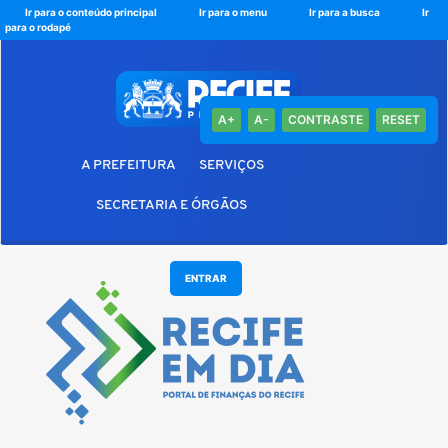
Ir para o conteúdo principal
Ir para o menu
Ir para a busca
Ir
para o rodapé
A+
A-
CONTRASTE
RESET
A PREFEITURA
SERVIÇOS
SECRETARIA E ÓRGÃOS
Pular
ENTRAR
para
o
conteúdo
principal