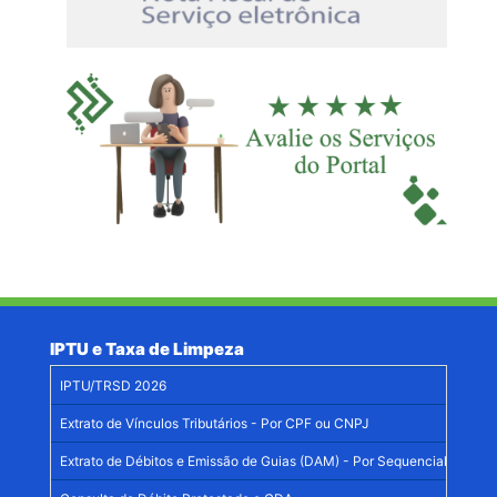
IPTU e Taxa de Limpeza
IPTU/TRSD 2026
Extrato de Vínculos Tributários - Por CPF ou CNPJ
Extrato de Débitos e Emissão de Guias (DAM) - Por Sequencial Imobiliá