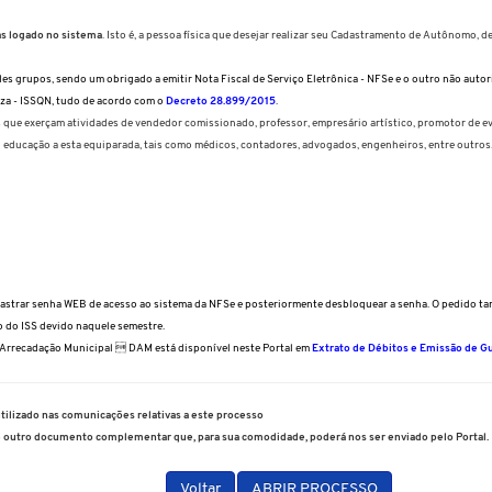
s logado no sistema
. Isto é, a pessoa física que desejar realizar seu Cadastramento de Autônomo, d
 grupos, sendo um obrigado a emitir Nota Fiscal de Serviço Eletrônica - NFSe e o outro não autoriza
za - ISSQN, tudo de acordo com o
Decreto 28.899/2015
.
que exerçam atividades de vendedor comissionado, professor, empresário artístico, promotor de even
u educação a esta equiparada, tais como médicos, contadores, advogados, engenheiros, entre outros
astrar senha WEB de acesso ao sistema da NFSe e posteriormente desbloquear a senha. O pedido tam
 do ISS devido naquele semestre.
Arrecadação Municipal  DAM está disponível neste Portal em
Extrato de Débitos e Emissão de Gui
utilizado nas comunicações relativas a este processo
e outro documento complementar que, para sua comodidade, poderá nos ser enviado pelo Portal.
Voltar
ABRIR PROCESSO