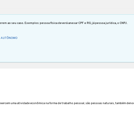
rem ao seu caso. Exemplos: pessoa física deverá anexar CPF e RG; já pessoa jurídica, o CNPJ.
E AUTÔNOMO
 exercem uma atividade econômica na forma de trabalho pessoal, são pessoas naturais, também de