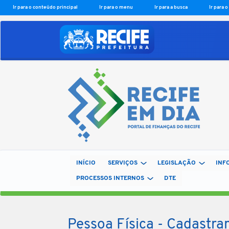
Ir para o conteúdo principal
Ir para o menu
Ir para a busca
Ir para 
INÍCIO
SERVIÇOS
LEGISLAÇÃO
INF
PROCESSOS INTERNOS
DTE
Pessoa Física - Cadast