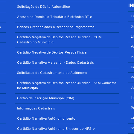
IN
Solicitação de Débito Automático
Le
Acesso ao Domicílio Tributário Eletrônico DT-e
S
s
Bancos Credenciados a Receber os Pagamentos
L
Certidão Negativa de Débitos Pessoa Jurídica - COM
Cadastro no Município
V
Certidão Negativa de Débitos Pessoa Física
Í
Certidão Narrativa Mercantil - Dados Cadastrais
C
Solicitacao de Cadastramento de Autônomo
P
Certidão Negativa de Débitos Pessoa Jurídica - SEM Cadastro
J
no Município
I
Cartão de Inscrição Municipal (CIM)
P
Informações Cadastrais
G
Certidão Narrativa Autônomo Isento
S
Certidão Narrativa Autônomo Emissor de NFS-e