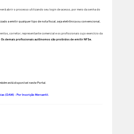
everá abrir o processo utilizando seu login de acesso, por meio da senha do
do a emitir qualquer tipo de nota fiscal, seja eletrônica ou convencional,
tos, corretor, representante comercial e os profissionais cujo exercício da
.
Os demais profissionais autônomos são proibidos de emitir NFSe.
bém está disponível neste Portal.
as (DAM) - Por Inscrição Mercantil.