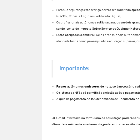
Para sua segurança este serviço deverá ser solicitado
apena
GOV.BR, Conecta Login ou Certificado Digital,
Os profissionais autônomos estão separados em dois grandes
sendo isento do Imposto Sobre Serviço de Qualquer Nature
Estão obrigados a emitir NFSe
os profissionais autônomos 
atividade tenha como pré-requisito a educação superior, o
Importante:
Para os autônomos emissores de nota,
será necessário cad
O sistema da NFSe só permitirá a emissão após o pagamento
A guia de pagamento do ISS denominada de Documento de 
-O e-mail informado no formulário de solicitação poderá ser 
-Durante a análise de sua demanda, poderemos necessitar d