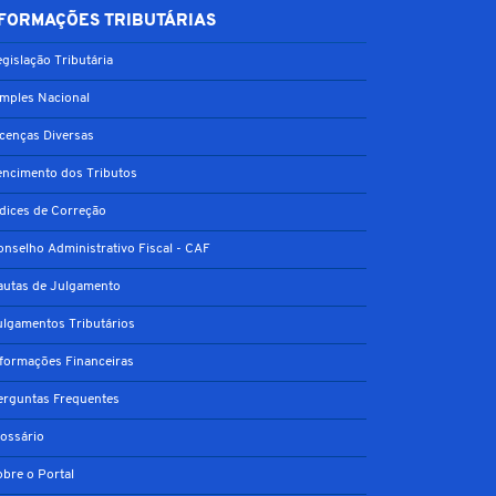
FORMAÇÕES TRIBUTÁRIAS
gislação Tributária
imples Nacional
icenças Diversas
encimento dos Tributos
ndices de Correção
onselho Administrativo Fiscal - CAF
autas de Julgamento
ulgamentos Tributários
nformações Financeiras
erguntas Frequentes
lossário
obre o Portal