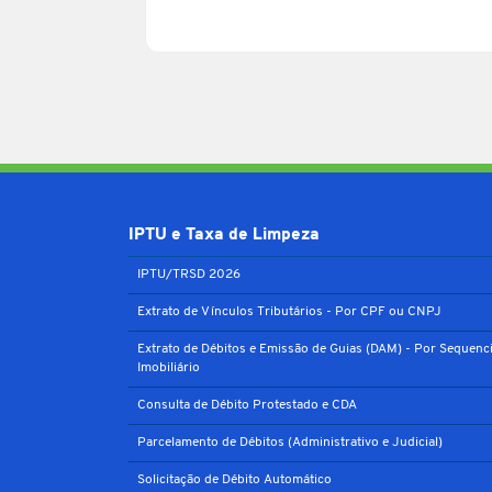
IPTU e Taxa de Limpeza
IPTU/TRSD 2026
Extrato de Vínculos Tributários - Por CPF ou CNPJ
Extrato de Débitos e Emissão de Guias (DAM) - Por Sequenci
Imobiliário
Consulta de Débito Protestado e CDA
Parcelamento de Débitos (Administrativo e Judicial)
Solicitação de Débito Automático