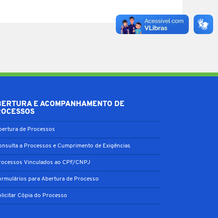
BERTURA E ACOMPANHAMENTO DE
ROCESSOS
bertura de Processos
onsulta a Processos e Cumprimento de Exigências
rocessos Vinculados ao CPF/CNPJ
ormulários para Abertura de Processo
olicitar Cópia do Processo