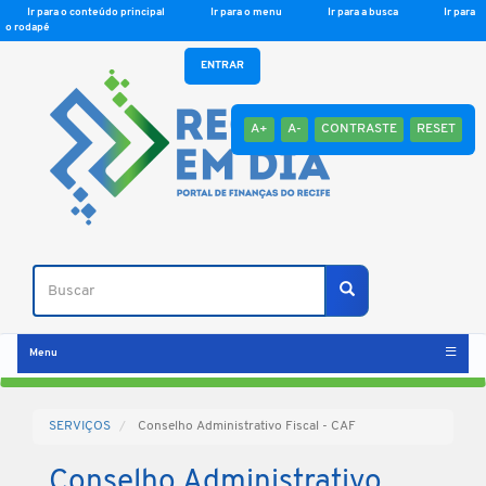
Ir para o conteúdo principal
Ir para o menu
Ir para a busca
Ir para
o rodapé
ENTRAR
A+
A-
CONTRASTE
RESET
Buscar
Buscar
Menu
SERVIÇOS
Conselho Administrativo Fiscal - CAF
Conselho Administrativo