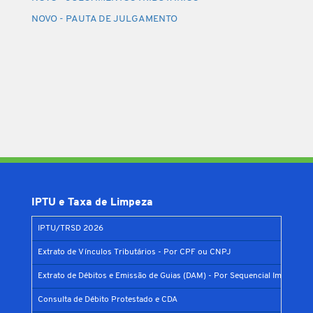
NOVO - PAUTA DE JULGAMENTO
IPTU e Taxa de Limpeza
IPTU/TRSD 2026
Extrato de Vínculos Tributários - Por CPF ou CNPJ
Extrato de Débitos e Emissão de Guias (DAM) - Por Sequencial Imobiliário
Consulta de Débito Protestado e CDA