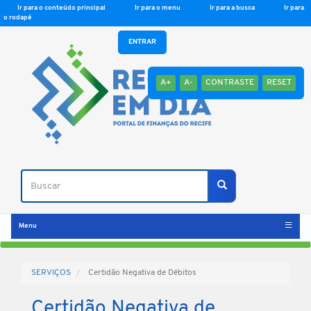
Ir para o conteúdo principal
Ir para o menu
Ir para a busca
Ir para
o rodapé
ENTRAR
A+
A-
CONTRASTE
RESET
Buscar
Buscar
Menu
SERVIÇOS
Certidão Negativa de Débitos
Certidão Negativa de