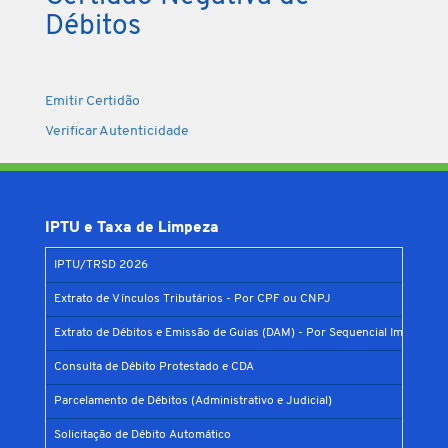
Débitos
Emitir Certidão
Verificar Autenticidade
IPTU e Taxa de Limpeza
IPTU/TRSD 2026
Extrato de Vínculos Tributários - Por CPF ou CNPJ
Extrato de Débitos e Emissão de Guias (DAM) - Por Sequencial Imobiliário
Consulta de Débito Protestado e CDA
Parcelamento de Débitos (Administrativo e Judicial)
Solicitação de Débito Automático