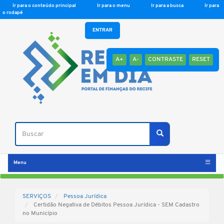
Ir para o conteúdo principal
Ir para o menu
Ir para a busca
Ir para
o rodapé
ENTRAR
A+
A-
CONTRASTE
RESET
Buscar
Buscar
Menu
SERVIÇOS
Pessoa Jurídica
Certidão Negativa de Débitos Pessoa Jurídica - SEM Cadastro
no Município