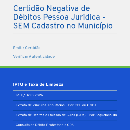
Certidão Negativa de
Débitos Pessoa Jurídica -
SEM Cadastro no Município
Emitir Certidão
Verificar Autenticidade
IPTU e Taxa de Limpeza
IPTU/TRSD 2026
Extrato de Vínculos Tributários - Por CPF ou CNPJ
Extrato de Débitos e Emissão de Guias (DAM) - Por Sequencial Imobiliário
Consulta de Débito Protestado e CDA