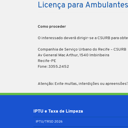
Licença para Ambulante
Como proceder
O interessado deverá dirigir-se a CSURB para obter
Companhia de Serviço Urbano do Recife – CSURB
Av General Mac Arthur, 1540 Imbiribeira
Recife-PE
Fone: 3355.2452
Atenção: Evite multas, interdições ou apreensões!
IPTU e Taxa de Limpeza
IPTU/TRSD 2026