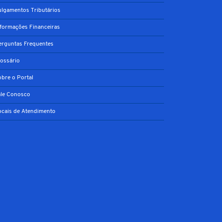
ulgamentos Tributários
nformações Financeiras
erguntas Frequentes
lossário
obre o Portal
ale Conosco
ocais de Atendimento