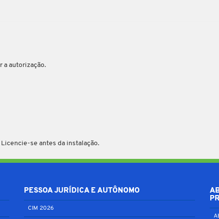
s
 a autorização.
 Licencie-se antes da instalação.
PESSOA JURÍDICA E AUTÔNOMO
A
P
CIM 2026
A