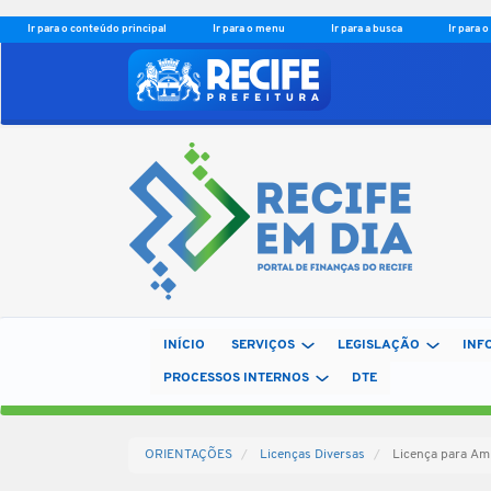
Ir para o conteúdo principal
Ir para o menu
Ir para a busca
Ir para 
INÍCIO
SERVIÇOS
LEGISLAÇÃO
INF
PROCESSOS INTERNOS
DTE
ORIENTAÇÕES
Licenças Diversas
Licença para Am