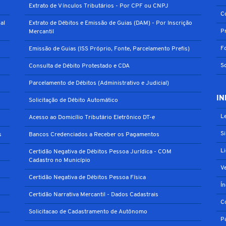
Extrato de Vínculos Tributários - Por CPF ou CNPJ
C
al
Extrato de Débitos e Emissão de Guias (DAM) - Por Inscrição
P
Mercantil
F
Emissão de Guias (ISS Próprio, Fonte, Parcelamento Prefis)
S
Consulta de Débito Protestado e CDA
Parcelamento de Débitos (Administrativo e Judicial)
IN
Solicitação de Débito Automático
Le
Acesso ao Domicílio Tributário Eletrônico DT-e
S
s
Bancos Credenciados a Receber os Pagamentos
L
Certidão Negativa de Débitos Pessoa Jurídica - COM
Cadastro no Município
V
Certidão Negativa de Débitos Pessoa Física
Í
Certidão Narrativa Mercantil - Dados Cadastrais
C
Solicitacao de Cadastramento de Autônomo
P