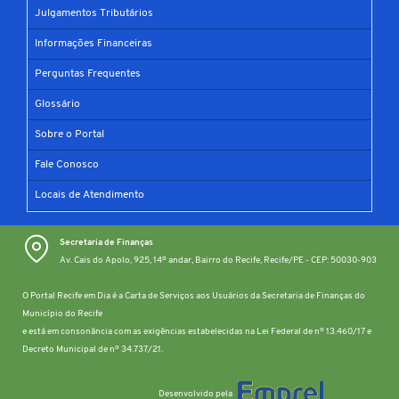
Julgamentos Tributários
Informações Financeiras
Perguntas Frequentes
Glossário
Sobre o Portal
Fale Conosco
Locais de Atendimento
Secretaria de Finanças
Av. Cais do Apolo, 925, 14º andar, Bairro do Recife, Recife/PE - CEP: 50030-903
O Portal Recife em Dia é a Carta de Serviços aos Usuários da Secretaria de Finanças do
Município do Recife
e está em consonância com as exigências estabelecidas na Lei Federal de nº 13.460/17 e
Decreto Municipal de nº 34.737/21.
Desenvolvido pela