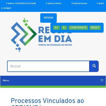
Ir para o conteúdo principal
Ir para o menu
Ir para a busca
Ir para
o rodapé
ENTRAR
A+
A-
CONTRASTE
RESET
Buscar
Buscar
Menu
Processos Vinculados ao