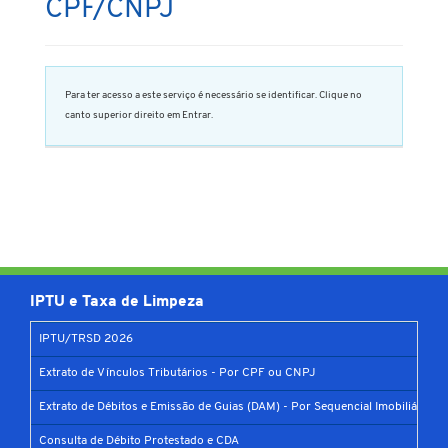
CPF/CNPJ
Para ter acesso a este serviço é necessário se identificar. Clique no
canto superior direito em Entrar.
IPTU e Taxa de Limpeza
IPTU/TRSD 2026
Extrato de Vínculos Tributários - Por CPF ou CNPJ
Extrato de Débitos e Emissão de Guias (DAM) - Por Sequencial Imobiliário
Consulta de Débito Protestado e CDA