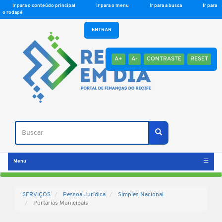
Ir para o conteúdo principal
Ir para o menu
Ir para a busca
Ir para
o rodapé
ENTRAR
A+
A-
CONTRASTE
RESET
Buscar
Buscar
Menu
SERVIÇOS
Pessoa Jurídica
Simples Nacional
Portarias Municipais