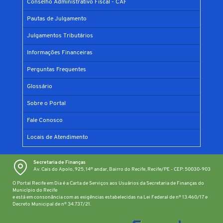
Conselho Administrativo Fiscal - CAF
Pautas de Julgamento
Julgamentos Tributários
Informações Financeiras
Perguntas Frequentes
Glossário
Sobre o Portal
Fale Conosco
Locais de Atendimento
Secretaria de Finanças
Av. Cais do Apolo, 925, 14º andar, Bairro do Recife, Recife/PE - CEP: 50030-903
O Portal Recife em Dia é a Carta de Serviços aos Usuários da Secretaria de Finanças do
Município do Recife
e está em consonância com as exigências estabelecidas na Lei Federal de nº 13.460/17 e
Decreto Municipal de nº 34.737/21.