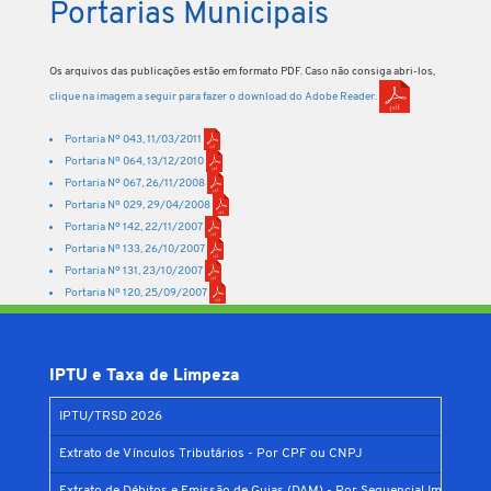
Portarias Municipais
Os arquivos das publicações estão em formato PDF. Caso não consiga abri-los,
clique na imagem a seguir para fazer o download do Adobe Reader.
Portaria Nº 043, 11/03/2011
Portaria Nº 064, 13/12/2010
Portaria Nº 067, 26/11/2008
Portaria Nº 029, 29/04/2008
Portaria Nº 142, 22/11/2007
Portaria Nº 133, 26/10/2007
Portaria Nº 131, 23/10/2007
Portaria Nº 120, 25/09/2007
IPTU e Taxa de Limpeza
IPTU/TRSD 2026
Extrato de Vínculos Tributários - Por CPF ou CNPJ