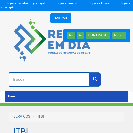
Ir para o conteúdo principal
Ir para o menu
Ir para a busca
Ir para
o rodapé
ENTRAR
A+
A-
CONTRASTE
RESET
Buscar
Buscar
Menu
SERVIÇOS
ITBI
ITBI