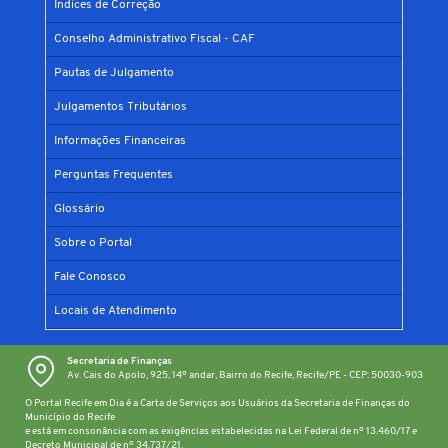
Índices de Correção
Conselho Administrativo Fiscal - CAF
Pautas de Julgamento
Julgamentos Tributários
Informações Financeiras
Perguntas Frequentes
Glossário
Sobre o Portal
Fale Conosco
Locais de Atendimento
Secretaria de Finanças
Av. Cais do Apolo, 925, 14º andar, Bairro do Recife, Recife/PE - CEP: 50030-903
O Portal Recife em Dia é a Carta de Serviços aos Usuários da Secretaria de Finanças do
Município do Recife
e está em consonância com as exigências estabelecidas na Lei Federal de nº 13.460/17 e
Decreto Municipal de nº 34.737/21.