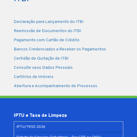
Declaração para Lançamento do ITBI
Reemissão de Documentos do ITBI
Pagamento com Cartão de Crédito
Bancos Credenciados a Receber os Pagamentos
Certidão de Quitação de ITBI
Consulte seus Dados Pessoais
Cartórios de Imóveis
Abertura e Acompanhamento de Processos
IPTU e Taxa de Limpeza
IPTU/TRSD 2026