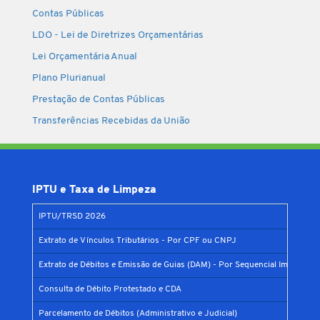
Contas Públicas
LDO - Lei de Diretrizes Orçamentárias
Lei Orçamentária Anual
Plano Plurianual
Prestação de Contas Públicas
Transferências Recebidas da União
IPTU e Taxa de Limpeza
IPTU/TRSD 2026
Extrato de Vínculos Tributários - Por CPF ou CNPJ
Extrato de Débitos e Emissão de Guias (DAM) - Por Sequencial Imobiliário
Consulta de Débito Protestado e CDA
Parcelamento de Débitos (Administrativo e Judicial)