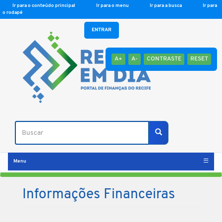
Ir para o conteúdo principal
Ir para o menu
Ir para a busca
Ir para
o rodapé
ENTRAR
A+
A-
CONTRASTE
RESET
Buscar
Buscar
Menu
Informações Financeiras