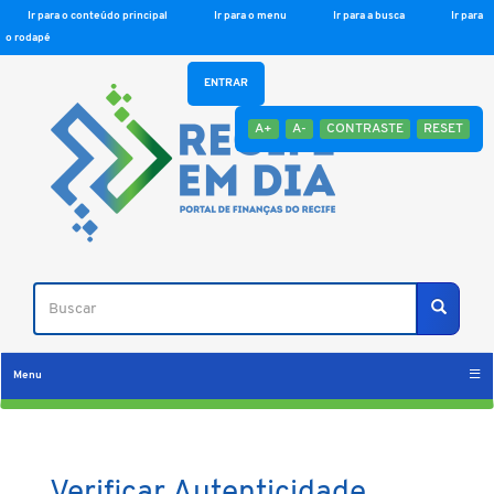
Ir para o conteúdo principal
Ir para o menu
Ir para a busca
Ir para
o rodapé
ENTRAR
A+
A-
CONTRASTE
RESET
Buscar
Buscar
Menu