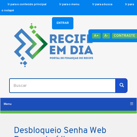
Ir para o conteúdo principal
Ir para o menu
Ir para a busca
Ir para
o rodapé
ENTRAR
A+
A-
CONTRASTE
Buscar
Buscar
Menu
Desbloqueio Senha Web