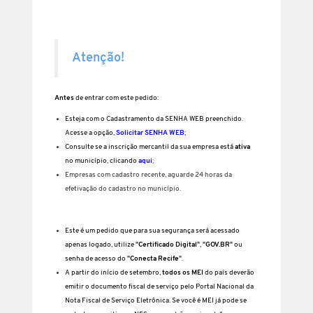
Atenção!
Antes
de entrar com este pedido:
Esteja com o Cadastramento da SENHA WEB preenchido.
Acesse a opção,
Solicitar SENHA WEB
;
Consulte se a inscrição mercantil da sua empresa está
ativa
no município, clicando
aqui
;
Empresas com cadastro recente, aguarde 24 horas da
efetivação do cadastro no município.
Este é um pedido que para sua segurança será acessado
apenas logado, utilize "
Certificado Digital
", "
GOV.BR
" ou
senha de acesso do "
Conecta Recife
".
A partir do início de setembro,
todos os MEI
do país deverão
emitir o documento fiscal de serviço pelo Portal Nacional da
Nota Fiscal de Serviço Eletrônica. Se você é MEI já pode se