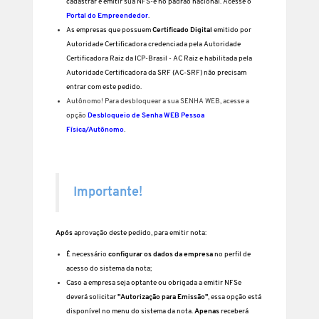
cadastrar e emitir sua NFS-e no padrão nacional. Acesse o
Portal do Empreendedor
.
As empresas que possuem
Certificado Digital
emitido por
Autoridade Certificadora credenciada pela Autoridade
Certificadora Raiz da ICP-Brasil - AC Raiz e habilitada pela
Autoridade Certificadora da SRF (AC-SRF) não precisam
entrar com este pedido.
Autônomo! Para desbloquear a sua SENHA WEB, acesse a
opção
Desbloqueio de Senha WEB Pessoa
Física/Autônomo
.
Importante!
Após
aprovação deste pedido, para emitir nota:
É necessário
configurar os dados da empresa
no perfil de
acesso do sistema da nota;
Caso a empresa seja optante ou obrigada a emitir NFSe
deverá solicitar
"Autorização para Emissão"
,
essa opção está
disponível no menu do sistema da nota.
Apenas
receberá