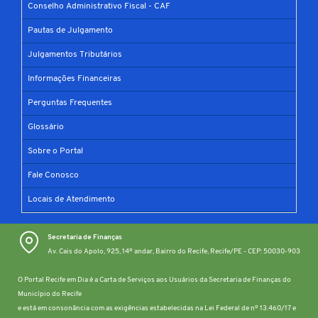
Conselho Administrativo Fiscal - CAF
Pautas de Julgamento
Julgamentos Tributários
Informações Financeiras
Perguntas Frequentes
Glossário
Sobre o Portal
Fale Conosco
Locais de Atendimento
Secretaria de Finanças
Av. Cais do Apolo, 925, 14º andar, Bairro do Recife, Recife/PE - CEP: 50030-903
O Portal Recife em Dia é a Carta de Serviços aos Usuários da Secretaria de Finanças do
Município do Recife
e está em consonância com as exigências estabelecidas na Lei Federal de nº 13.460/17 e