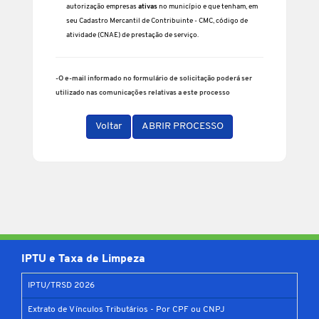
autorização empresas
ativas
no município e que tenham, em
seu Cadastro Mercantil de Contribuinte - CMC, código de
atividade (CNAE) de prestação de serviço.
-O e-mail informado no formulário de solicitação poderá ser
utilizado nas comunicações relativas a este processo
Voltar
ABRIR PROCESSO
IPTU e Taxa de Limpeza
IPTU/TRSD 2026
Extrato de Vínculos Tributários - Por CPF ou CNPJ