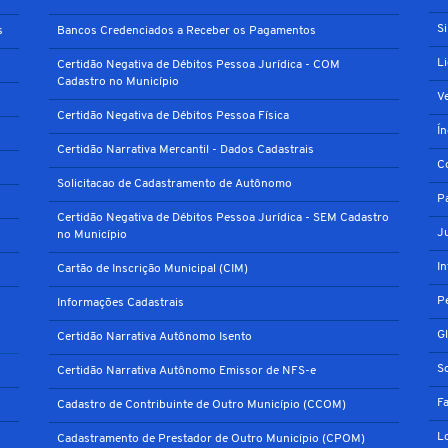
S
s
Bancos Credenciados a Receber os Pagamentos
L
Certidão Negativa de Débitos Pessoa Jurídica - COM
Cadastro no Município
V
Certidão Negativa de Débitos Pessoa Física
Í
Certidão Narrativa Mercantil - Dados Cadastrais
C
Solicitacao de Cadastramento de Autônomo
P
Certidão Negativa de Débitos Pessoa Jurídica - SEM Cadastro
J
no Município
I
Cartão de Inscrição Municipal (CIM)
P
Informações Cadastrais
G
Certidão Narrativa Autônomo Isento
S
Certidão Narrativa Autônomo Emissor de NFS-e
F
Cadastro de Contribuinte de Outro Município (CCOM)
L
Cadastramento de Prestador de Outro Município (CPOM)