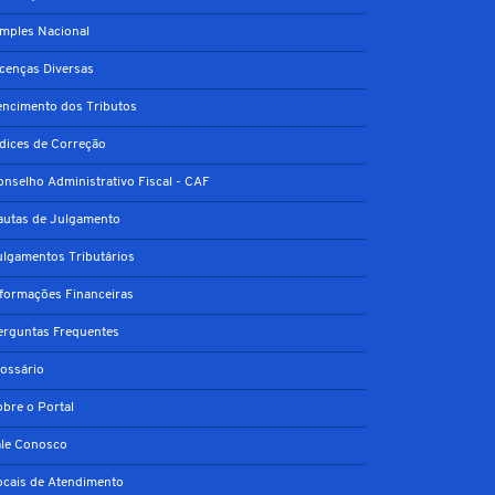
imples Nacional
icenças Diversas
encimento dos Tributos
ndices de Correção
onselho Administrativo Fiscal - CAF
autas de Julgamento
ulgamentos Tributários
nformações Financeiras
erguntas Frequentes
lossário
obre o Portal
ale Conosco
ocais de Atendimento