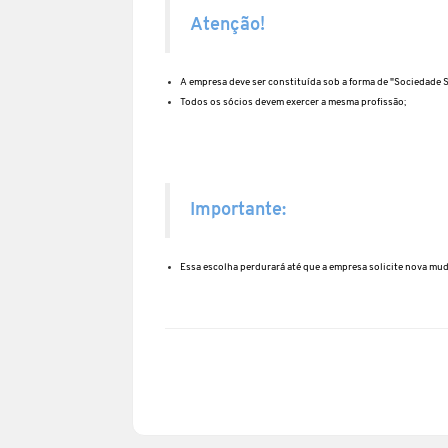
Atenção!
A empresa deve ser constituída sob a forma de "Sociedade 
Todos os sócios devem exercer a mesma profissão;
Importante:
Essa escolha perdurará até que a empresa solicite nova muda