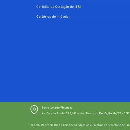
Certidão de Quitação de ITBI
Cartórios de Imóveis
Secretaria de Finanças
Av. Cais do Apolo, 925, 14º andar, Bairro do Recife, Recife/PE - CE
O Portal Recife em Dia é a Carta de Serviços aos Usuários da Secretaria de F