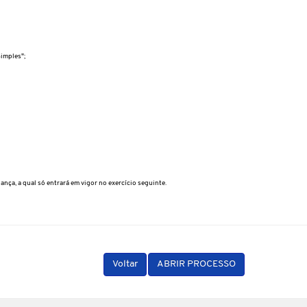
Simples";
nça, a qual só entrará em vigor no exercício seguinte.
Voltar
ABRIR PROCESSO