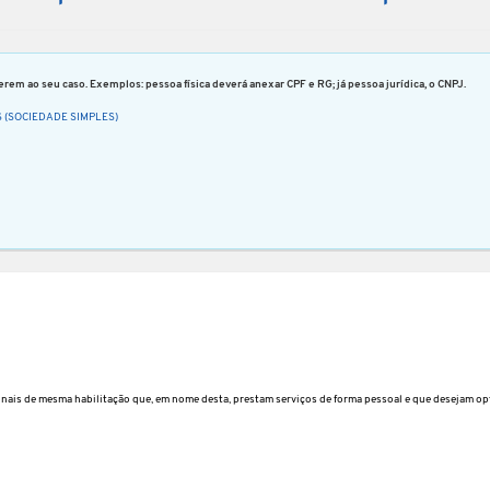
rem ao seu caso. Exemplos: pessoa física deverá anexar CPF e RG; já pessoa jurídica, o CNPJ.
 (SOCIEDADE SIMPLES)
onais de mesma habilitação que, em nome desta, prestam serviços de forma pessoal e que desejam op