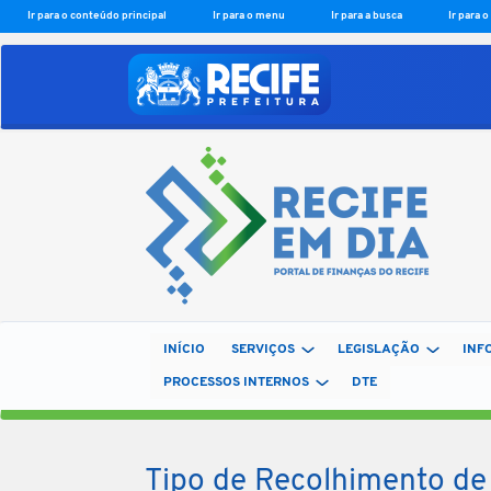
Ir para o conteúdo principal
Ir para o menu
Ir para a busca
Ir para 
INÍCIO
SERVIÇOS
LEGISLAÇÃO
INF
PROCESSOS INTERNOS
DTE
Tipo de Recolhimento de