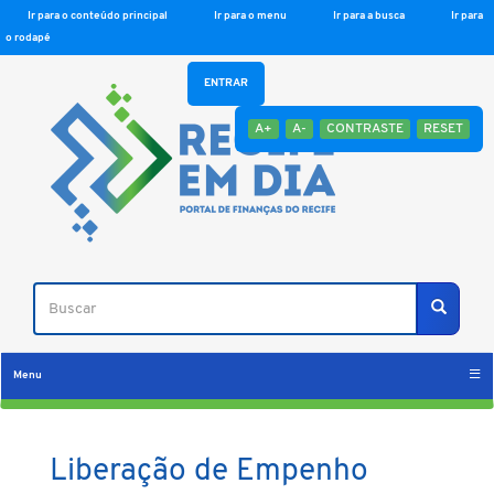
Ir para o conteúdo principal
Ir para o menu
Ir para a busca
Ir para
o rodapé
ENTRAR
A+
A-
CONTRASTE
RESET
Buscar
Buscar
Menu
Liberação de Empenho