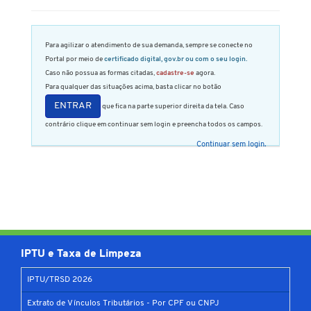
Para agilizar o atendimento de sua demanda, sempre se conecte no
Portal por meio de
certificado digital, gov.br ou com o seu login.
Caso não possua as formas citadas,
cadastre-se
agora.
Para qualquer das situações acima, basta clicar no botão
ENTRAR
que fica na parte superior direita da tela. Caso
contrário clique em continuar sem login e preencha todos os campos.
Continuar sem login.
IPTU e Taxa de Limpeza
IPTU/TRSD 2026
Extrato de Vínculos Tributários - Por CPF ou CNPJ