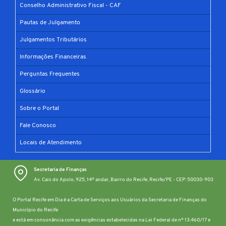
Conselho Administrativo Fiscal - CAF
Pautas de Julgamento
Julgamentos Tributários
Informações Financeiras
Perguntas Frequentes
Glossário
Sobre o Portal
Fale Conosco
Locais de Atendimento
Secretaria de Finanças
Av. Cais do Apolo, 925, 14º andar, Bairro do Recife, Recife/PE - CEP: 50030-903
O Portal Recife em Dia é a Carta de Serviços aos Usuários da Secretaria de Finanças do
Município do Recife
e está em consonância com as exigências estabelecidas na Lei Federal de nº 13.460/17 e