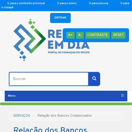
Ir para o conteúdo principal
Ir para o menu
Ir para a busca
Ir para
o rodapé
ENTRAR
A+
A-
CONTRASTE
RESET
Buscar
Buscar
Menu
SERVIÇOS
Relação dos Bancos Credenciados
Relação dos Bancos