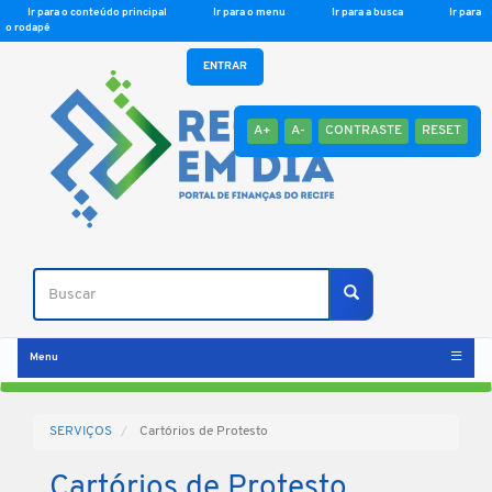
Ir para o conteúdo principal
Ir para o menu
Ir para a busca
Ir para
o rodapé
ENTRAR
A+
A-
CONTRASTE
RESET
Buscar
Buscar
Menu
SERVIÇOS
Cartórios de Protesto
Cartórios de Protesto