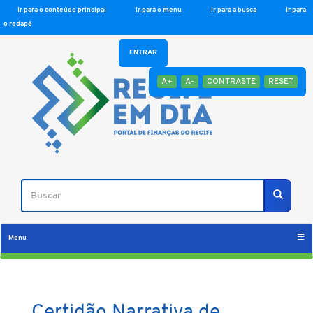
Ir para o conteúdo principal
Ir para o menu
Ir para a busca
Ir para
o rodapé
ENTRAR
A+
A-
CONTRASTE
RESET
Buscar
Buscar
Menu