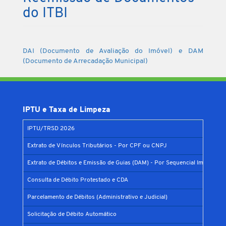
do ITBI
DAI (Documento de Avaliação do Imóvel) e DAM
(Documento de Arrecadação Municipal)
IPTU e Taxa de Limpeza
IPTU/TRSD 2026
Extrato de Vínculos Tributários - Por CPF ou CNPJ
Extrato de Débitos e Emissão de Guias (DAM) - Por Sequencial Imobiliário
Consulta de Débito Protestado e CDA
Parcelamento de Débitos (Administrativo e Judicial)
Solicitação de Débito Automático