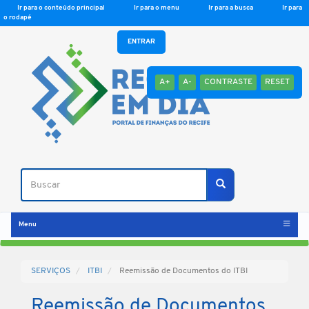
Ir para o conteúdo principal
Ir para o menu
Ir para a busca
Ir para
o rodapé
ENTRAR
A+
A-
CONTRASTE
RESET
Buscar
Buscar
Menu
SERVIÇOS
ITBI
Reemissão de Documentos do ITBI
Reemissão de Documentos