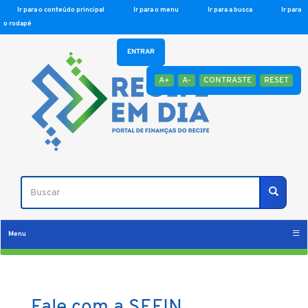
Ir para o conteúdo principal
Ir para o menu
Ir para a busca
Ir para
o rodapé
ENTRAR
A+
A-
CONTRASTE
RESET
Buscar
Buscar
Menu