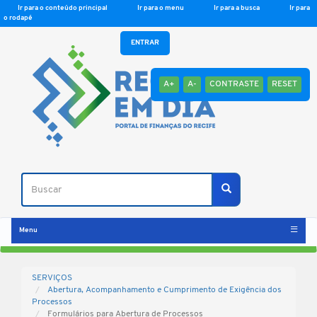
Ir para o conteúdo principal
Ir para o menu
Ir para a busca
Ir para
o rodapé
ENTRAR
A+
A-
CONTRASTE
RESET
Buscar
Buscar
Menu
SERVIÇOS
Abertura, Acompanhamento e Cumprimento de Exigência dos
Processos
Formulários para Abertura de Processos