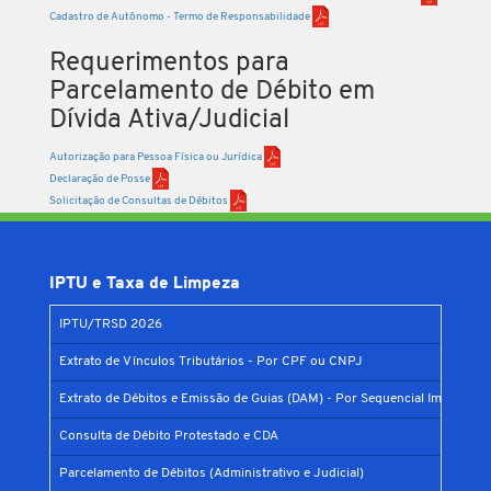
Cadastro de Autônomo - Termo de Responsabilidade
Requerimentos para
Parcelamento de Débito em
Dívida Ativa/Judicial
Autorização para Pessoa Física ou Jurídica
Declaração de Posse
Solicitação de Consultas de Débitos
IPTU e Taxa de Limpeza
IPTU/TRSD 2026
Extrato de Vínculos Tributários - Por CPF ou CNPJ
Extrato de Débitos e Emissão de Guias (DAM) - Por Sequencial Imobiliário
Consulta de Débito Protestado e CDA
Parcelamento de Débitos (Administrativo e Judicial)