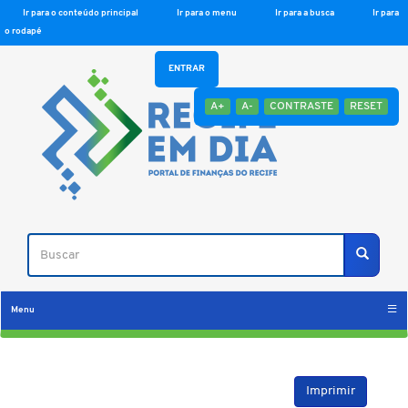
Ir para o conteúdo principal
Ir para o menu
Ir para a busca
Ir para
o rodapé
ENTRAR
A+
A-
CONTRASTE
RESET
Buscar
Buscar
Menu