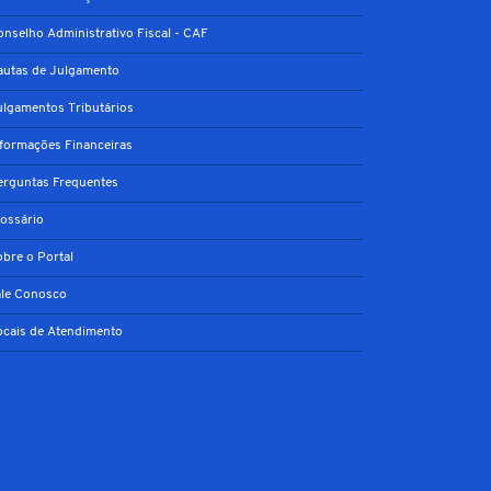
onselho Administrativo Fiscal - CAF
autas de Julgamento
ulgamentos Tributários
nformações Financeiras
erguntas Frequentes
lossário
obre o Portal
ale Conosco
ocais de Atendimento