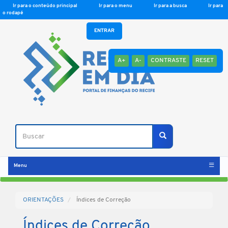
Ir para o conteúdo principal
Ir para o menu
Ir para a busca
Ir para
o rodapé
ENTRAR
A+
A-
CONTRASTE
RESET
Buscar
Buscar
Menu
ORIENTAÇÕES
Índices de Correção
Índices de Correção