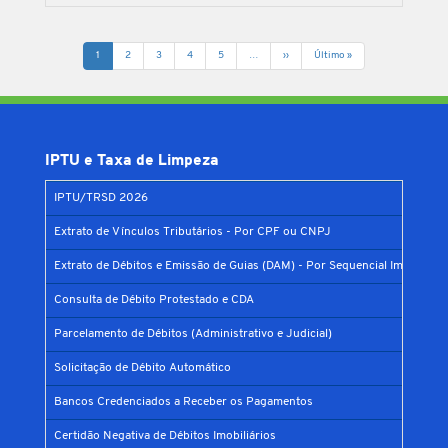
Paginação
Página
1
Página
2
Página
3
Página
4
Página
5
…
Next
››
Última
Último »
atual
page
página
IPTU e Taxa de Limpeza
IPTU/TRSD 2026
Extrato de Vínculos Tributários - Por CPF ou CNPJ
Extrato de Débitos e Emissão de Guias (DAM) - Por Sequencial Imobiliário
Consulta de Débito Protestado e CDA
Parcelamento de Débitos (Administrativo e Judicial)
Solicitação de Débito Automático
Bancos Credenciados a Receber os Pagamentos
Certidão Negativa de Débitos Imobiliários