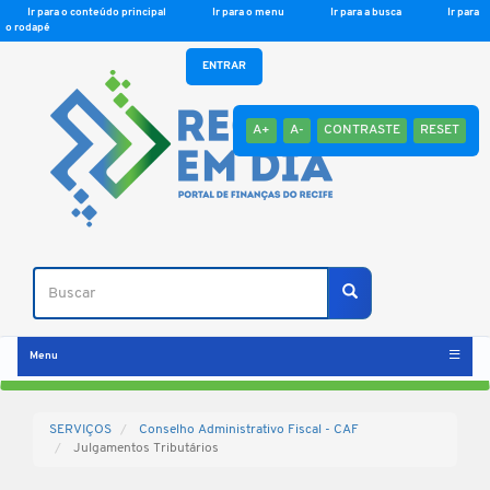
Ir para o conteúdo principal
Ir para o menu
Ir para a busca
Ir para
o rodapé
ENTRAR
A+
A-
CONTRASTE
RESET
Buscar
Buscar
Menu
SERVIÇOS
Conselho Administrativo Fiscal - CAF
Julgamentos Tributários