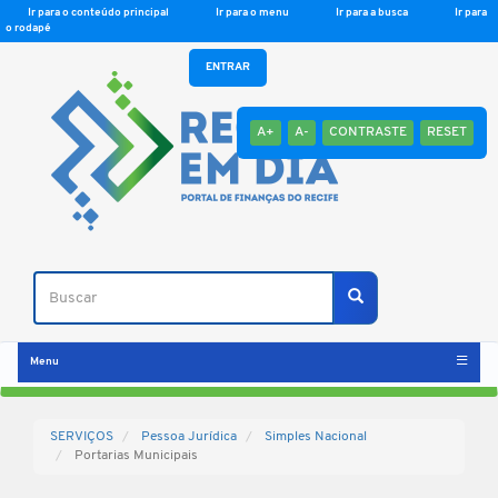
Ir para o conteúdo principal
Ir para o menu
Ir para a busca
Ir para
o rodapé
ENTRAR
A+
A-
CONTRASTE
RESET
Buscar
Buscar
Menu
SERVIÇOS
Pessoa Jurídica
Simples Nacional
Portarias Municipais