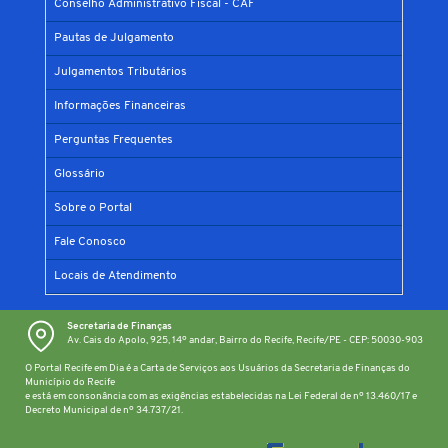
Conselho Administrativo Fiscal - CAF
Pautas de Julgamento
Julgamentos Tributários
Informações Financeiras
Perguntas Frequentes
Glossário
Sobre o Portal
Fale Conosco
Locais de Atendimento
Secretaria de Finanças
Av. Cais do Apolo, 925, 14º andar, Bairro do Recife, Recife/PE - CEP: 50030-903
O Portal Recife em Dia é a Carta de Serviços aos Usuários da Secretaria de Finanças do
Município do Recife
e está em consonância com as exigências estabelecidas na Lei Federal de nº 13.460/17 e
Decreto Municipal de nº 34.737/21.