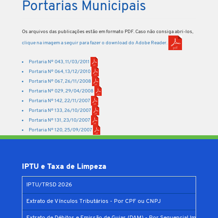
Portarias Municipais
Os arquivos das publicações estão em formato PDF. Caso não consiga abri-los,
clique na imagem a seguir para fazer o download do Adobe Reader.
Portaria Nº 043, 11/03/2011
Portaria Nº 064, 13/12/2010
Portaria Nº 067, 26/11/2008
Portaria Nº 029, 29/04/2008
Portaria Nº 142, 22/11/2007
Portaria Nº 133, 26/10/2007
Portaria Nº 131, 23/10/2007
Portaria Nº 120, 25/09/2007
IPTU e Taxa de Limpeza
IPTU/TRSD 2026
Extrato de Vínculos Tributários - Por CPF ou CNPJ