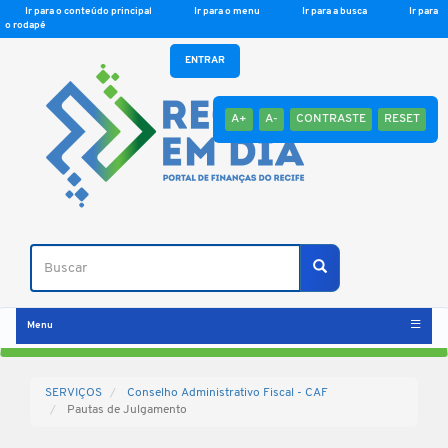
Ir para o conteúdo principal
Ir para o menu
Ir para a busca
Ir para
o rodapé
ENTRAR
A+
A-
CONTRASTE
RESET
Buscar
Buscar
Menu
SERVIÇOS
Conselho Administrativo Fiscal - CAF
Pautas de Julgamento