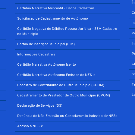
Í
Certidão Narrativa Mercantil - Dados Cadastrais
C
Solicitacao de Cadastramento de Autônomo
J
Certidão Negativa de Débitos Pessoa Jurídica - SEM Cadastro
P
no Município
I
Cartão de Inscrição Municipal (CIM)
P
Informações Cadastrais
G
Certidão Narrativa Autônomo Isento
S
Certidão Narrativa Autônomo Emissor de NFS-e
F
Cadastro de Contribuinte de Outro Município (CCOM)
L
Cadastramento de Prestador de Outro Município (CPOM)
Declaração de Serviços (DS)
Denúncia de Não Emissão ou Cancelamento Indevido de NFSe
Acesso à NFS-e