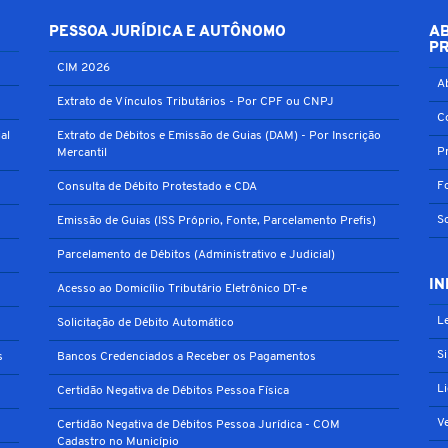
PESSOA JURÍDICA E AUTÔNOMO
A
P
CIM 2026
A
Extrato de Vínculos Tributários - Por CPF ou CNPJ
C
al
Extrato de Débitos e Emissão de Guias (DAM) - Por Inscrição
P
Mercantil
F
Consulta de Débito Protestado e CDA
S
Emissão de Guias (ISS Próprio, Fonte, Parcelamento Prefis)
Parcelamento de Débitos (Administrativo e Judicial)
IN
Acesso ao Domicílio Tributário Eletrônico DT-e
Le
Solicitação de Débito Automático
S
s
Bancos Credenciados a Receber os Pagamentos
L
Certidão Negativa de Débitos Pessoa Física
V
Certidão Negativa de Débitos Pessoa Jurídica - COM
Cadastro no Município