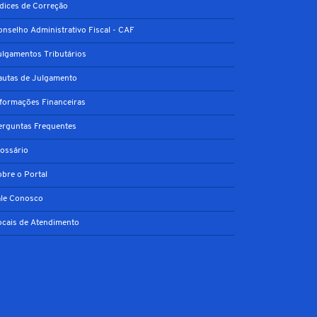
ndices de Correção
onselho Administrativo Fiscal - CAF
ulgamentos Tributários
autas de Julgamento
nformações Financeiras
erguntas Frequentes
lossário
obre o Portal
ale Conosco
ocais de Atendimento