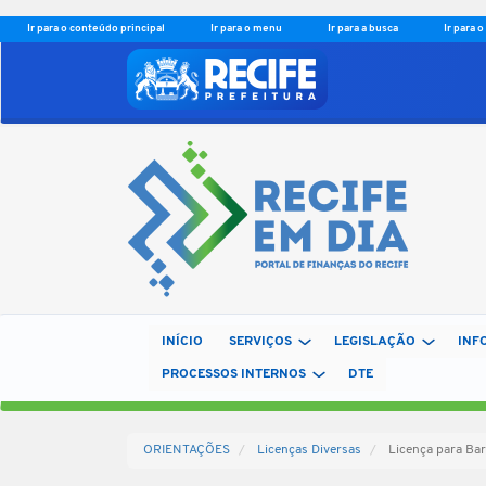
Ir para o conteúdo principal
Ir para o menu
Ir para a busca
Ir para 
INÍCIO
SERVIÇOS
LEGISLAÇÃO
INF
PROCESSOS INTERNOS
DTE
ORIENTAÇÕES
Licenças Diversas
Licença para Bar