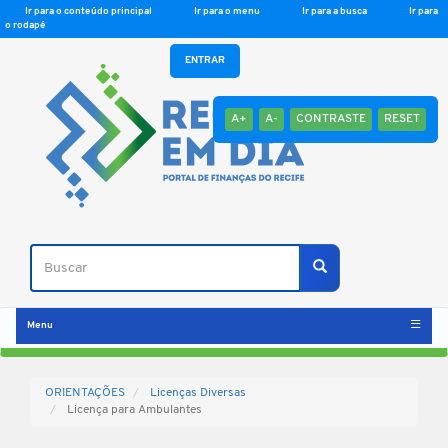
Ir para o conteúdo principal
Ir para o menu
Ir para a busca
Ir para
o rodapé
ENTRAR
A+
A-
CONTRASTE
RESET
Buscar
Buscar
Menu
ORIENTAÇÕES
Licenças Diversas
Licença para Ambulantes