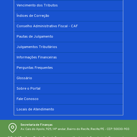
Vencimento dos Tributos
Índices de Correção
Conselho Administrativo Fiscal - CAF
Pautas de Julgamento
Julgamentos Tributários
Informações Financeiras
Perguntas Frequentes
Glossário
Sobre o Portal
Fale Conosco
Locais de Atendimento
Secretaria de Finanças
Av. Cais do Apolo, 925, 14º andar, Bairro do Recife, Recife/PE - CEP: 50030-903