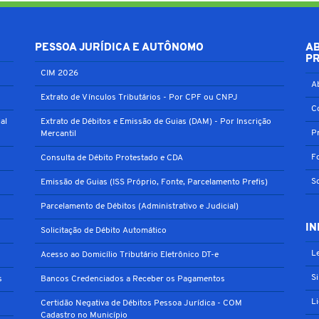
PESSOA JURÍDICA E AUTÔNOMO
A
P
CIM 2026
A
Extrato de Vínculos Tributários - Por CPF ou CNPJ
C
al
Extrato de Débitos e Emissão de Guias (DAM) - Por Inscrição
P
Mercantil
F
Consulta de Débito Protestado e CDA
S
Emissão de Guias (ISS Próprio, Fonte, Parcelamento Prefis)
Parcelamento de Débitos (Administrativo e Judicial)
IN
Solicitação de Débito Automático
Le
Acesso ao Domicílio Tributário Eletrônico DT-e
S
s
Bancos Credenciados a Receber os Pagamentos
L
Certidão Negativa de Débitos Pessoa Jurídica - COM
Cadastro no Município