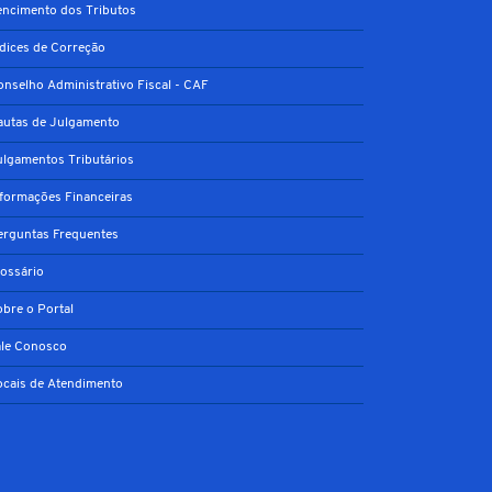
encimento dos Tributos
ndices de Correção
onselho Administrativo Fiscal - CAF
autas de Julgamento
ulgamentos Tributários
nformações Financeiras
erguntas Frequentes
lossário
obre o Portal
ale Conosco
ocais de Atendimento