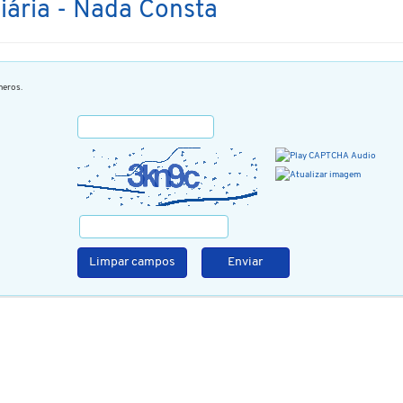
liária - Nada Consta
eros.
Limpar campos
Enviar