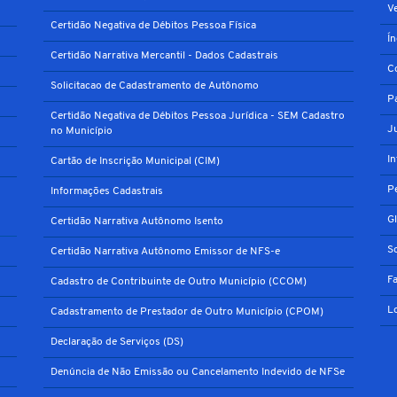
V
Certidão Negativa de Débitos Pessoa Física
Í
Certidão Narrativa Mercantil - Dados Cadastrais
C
Solicitacao de Cadastramento de Autônomo
P
Certidão Negativa de Débitos Pessoa Jurídica - SEM Cadastro
J
no Município
I
Cartão de Inscrição Municipal (CIM)
P
Informações Cadastrais
G
Certidão Narrativa Autônomo Isento
S
Certidão Narrativa Autônomo Emissor de NFS-e
F
Cadastro de Contribuinte de Outro Município (CCOM)
L
Cadastramento de Prestador de Outro Município (CPOM)
Declaração de Serviços (DS)
Denúncia de Não Emissão ou Cancelamento Indevido de NFSe