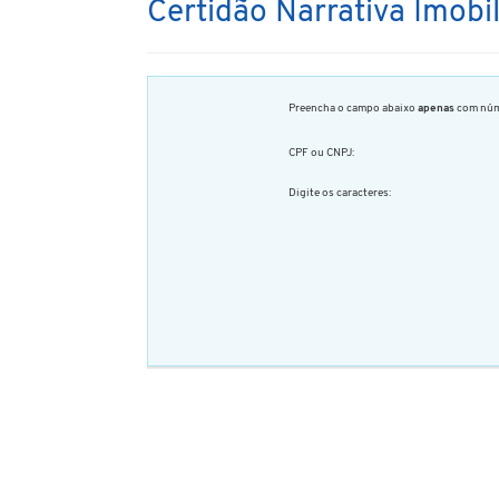
Certidão Narrativa Imobi
Preencha o campo abaixo
apenas
com núm
CPF ou CNPJ:
Digite os caracteres: