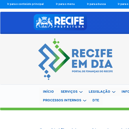
Ir para o conteúdo principal
Ir para o menu
Ir para a busca
Ir para 
INÍCIO
SERVIÇOS
LEGISLAÇÃO
INF
PROCESSOS INTERNOS
DTE