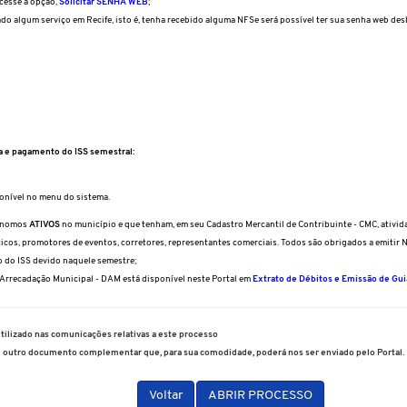
cesse a opção,
Solicitar SENHA WEB
;
do algum serviço em Recife, isto é, tenha recebido alguma NFSe será possível ter sua senha web d
 e pagamento do ISS semestral:
ponível no menu do sistema.
tônomos
ATIVOS
no município e que tenham, em seu Cadastro Mercantil de Contribuinte - CMC, ativid
icos, promotores de eventos, corretores, representantes comerciais. Todos são obrigados a emitir
 do ISS devido naquele semestre;
rrecadação Municipal - DAM está disponível neste Portal em
Extrato de Débitos e Emissão de Guia
utilizado nas comunicações relativas a este processo
e outro documento complementar que, para sua comodidade, poderá nos ser enviado pelo Portal.
Voltar
ABRIR PROCESSO