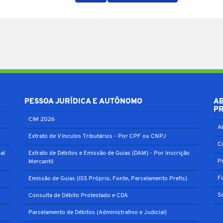
PESSOA JURÍDICA E AUTÔNOMO
A
P
CIM 2026
A
Extrato de Vínculos Tributários - Por CPF ou CNPJ
C
al
Extrato de Débitos e Emissão de Guias (DAM) - Por Inscrição
P
Mercantil
F
Emissão de Guias (ISS Próprio, Fonte, Parcelamento Prefis)
S
Consulta de Débito Protestado e CDA
Parcelamento de Débitos (Administrativo e Judicial)