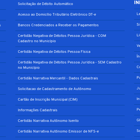
IN
Solicitação de Débito Automático
Le
Acesso ao Domicílio Tributário Eletrônico DT-e
S
s
Bancos Credenciados a Receber os Pagamentos
L
Certidão Negativa de Débitos Pessoa Jurídica - COM
Cadastro no Município
V
Certidão Negativa de Débitos Pessoa Física
Í
Certidão Negativa de Débitos Pessoa Jurídica - SEM Cadastro
C
no Município
P
Certidão Narrativa Mercantil - Dados Cadastrais
J
Solicitacao de Cadastramento de Autônomo
I
Cartão de Inscrição Municipal (CIM)
P
Informações Cadastrais
G
Certidão Narrativa Autônomo Isento
S
Certidão Narrativa Autônomo Emissor de NFS-e