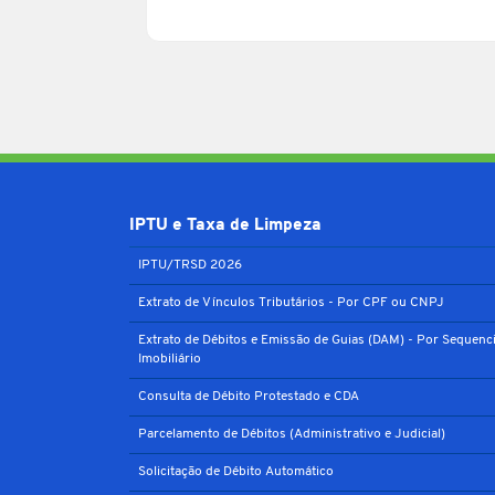
IPTU e Taxa de Limpeza
IPTU/TRSD 2026
Extrato de Vínculos Tributários - Por CPF ou CNPJ
Extrato de Débitos e Emissão de Guias (DAM) - Por Sequenci
Imobiliário
Consulta de Débito Protestado e CDA
Parcelamento de Débitos (Administrativo e Judicial)
Solicitação de Débito Automático