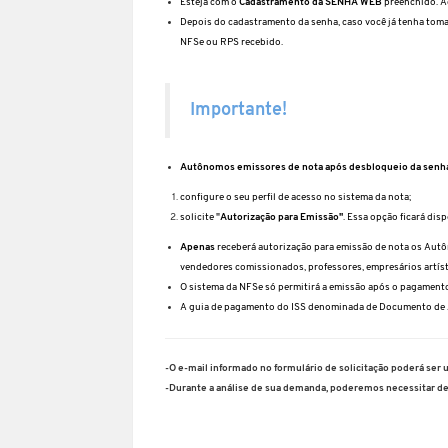
Esteja com o
Cadastramento da SENHA WEB
preenchido. A
Depois do cadastramento da senha, caso você já tenha toma
NFSe ou RPS recebido.
Importante!
Autônomos emissores de nota após desbloqueio da senha
configure o seu perfil de acesso no sistema da nota;
solicite "
Autorização para Emissão"
. Essa opção ficará dis
Apenas
receberá autorização para emissão de nota os Au
vendedores comissionados, professores, empresários artíst
O sistema da NFSe só permitirá a emissão após o pagamento
A guia de pagamento do ISS denominada de Documento de A
-O e-mail informado no formulário de solicitação poderá ser 
-Durante a análise de sua demanda, poderemos necessitar d