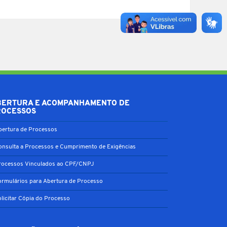
BERTURA E ACOMPANHAMENTO DE
ROCESSOS
bertura de Processos
onsulta a Processos e Cumprimento de Exigências
rocessos Vinculados ao CPF/CNPJ
ormulários para Abertura de Processo
olicitar Cópia do Processo