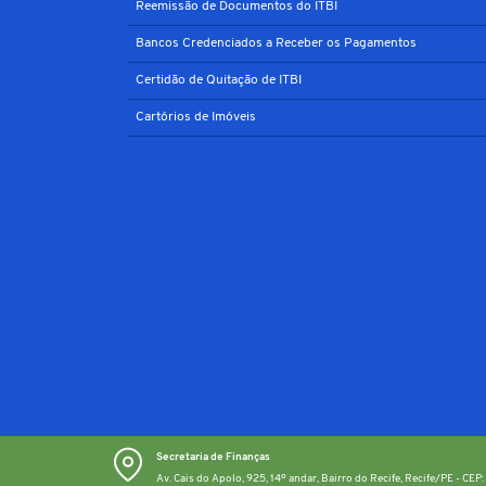
Reemissão de Documentos do ITBI
Bancos Credenciados a Receber os Pagamentos
Certidão de Quitação de ITBI
Cartórios de Imóveis
Secretaria de Finanças
Av. Cais do Apolo, 925, 14º andar, Bairro do Recife, Recife/PE - CE