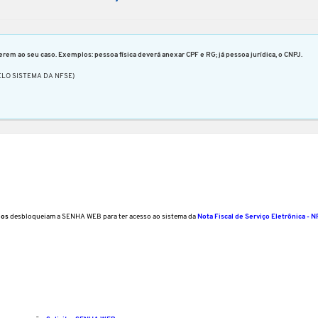
rem ao seu caso. Exemplos: pessoa física deverá anexar CPF e RG; já pessoa jurídica, o CNPJ.
LO SISTEMA DA NFSE)
mos
desbloqueiam a SENHA WEB para ter acesso ao sistema da
Nota Fiscal de Serviço Eletrônica - 