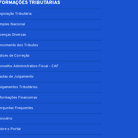
FORMAÇÕES TRIBUTÁRIAS
gislação Tributária
imples Nacional
icenças Diversas
encimento dos Tributos
ndices de Correção
onselho Administrativo Fiscal - CAF
autas de Julgamento
ulgamentos Tributários
nformações Financeiras
erguntas Frequentes
lossário
obre o Portal