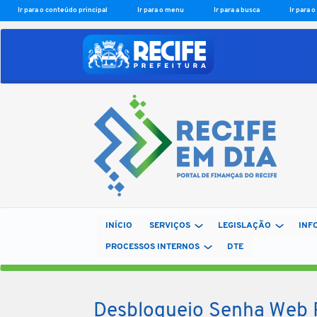
Ir para o conteúdo principal
Ir para o menu
Ir para a busca
Ir para 
INÍCIO
SERVIÇOS
LEGISLAÇÃO
INF
PROCESSOS INTERNOS
DTE
Desbloqueio Senha Web 