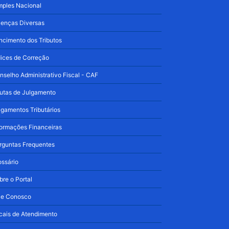
mples Nacional
cenças Diversas
ncimento dos Tributos
dices de Correção
nselho Administrativo Fiscal - CAF
utas de Julgamento
lgamentos Tributários
formações Financeiras
rguntas Frequentes
ossário
bre o Portal
le Conosco
cais de Atendimento