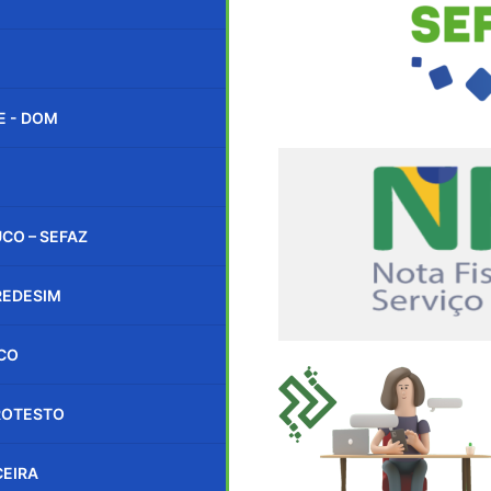
E - DOM
CO – SEFAZ
REDESIM
ICO
PROTESTO
CEIRA