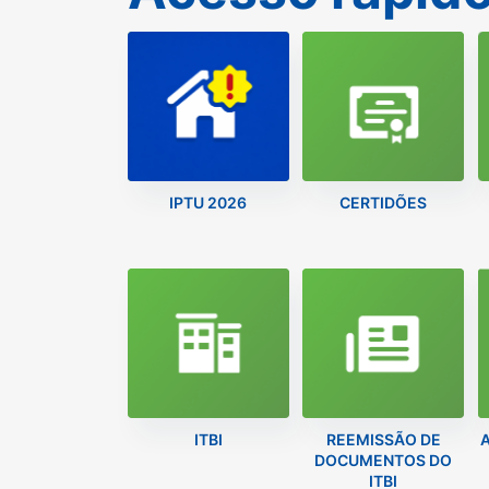
IPTU 2026
CERTIDÕES
ITBI
REEMISSÃO DE
DOCUMENTOS DO
ITBI