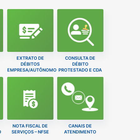
EXTRATO DE
CONSULTA DE
DÉBITOS
DÉBITO
EMPRESA/AUTÔNOMO
PROTESTADO E CDA
NOTA FISCAL DE
CANAIS DE
O
SERVIÇOS – NFSE
ATENDIMENTO