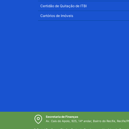
Certidão de Quitação de ITBI
Cartórios de Imóveis
Secretaria de Finanças
Av. Cais do Apolo, 925, 14º andar, Bairro do Recife, Recife