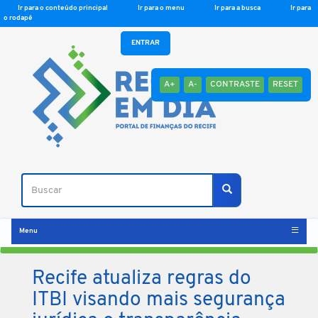
Ir para o conteúdo principal
Ir para o menu
Ir para a busca
Ir para
o rodapé
ENTRAR
A+
A-
CONTRASTE
RESET
Buscar
Buscar
Menu
Recife atualiza regras do
ITBI visando mais segurança