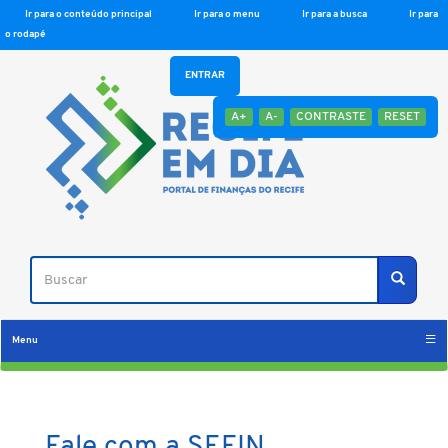
Ir para o conteúdo principal
Ir para o menu
Ir para a busca
Ir para
o rodapé
ENTRAR
A+
A-
CONTRASTE
RESET
Buscar
Buscar
Menu