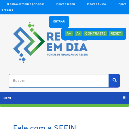
Ir para o conteúdo principal
Ir para o menu
Ir para a busca
Ir para
o rodapé
ENTRAR
A+
A-
CONTRASTE
RESET
Buscar
Buscar
Menu