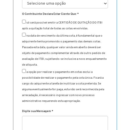
O Contribuinte Declara Estar Ciente Que: *
só será possível emitir a CERTIDÃO DE QUITAÇÃO DO ITBI
após a quitação total de todas as cotas envolvidas.
na data de vencimento da última cota, é fundamental que o
adquirente tenha promovido o pagamento das demais cotas.
Passada esta data, qualquer valor ainda em aberto deverá ser
objeto de pagamento complementar através de outro pedido de
avaliação de ITBI, sujeitando-se inclusive a novo enquadramento
de alíquota.
a opção por realizar o pagamento em cotas exclui a
possibilidade de realizar o pagamento pela cota única. Ficará a
cargo do adquirente a tarefa de inutilizar a cota preterida. Se
alguma eventualmente for paga, esta não será reconhecida pela
arrecadação, é necessário ingressar com novo processo
administrativo requerendo esta apropriação.
Digite sua Mensagem
*