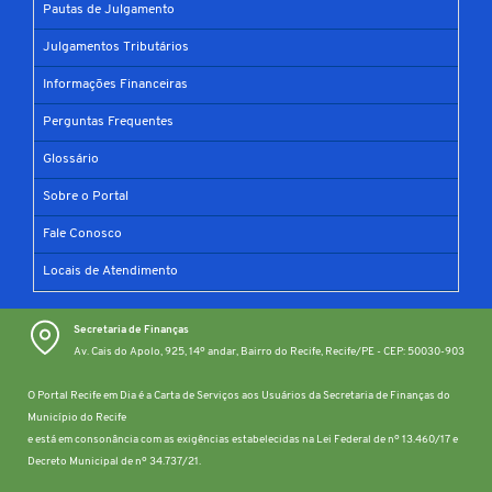
Pautas de Julgamento
Julgamentos Tributários
Informações Financeiras
Perguntas Frequentes
Glossário
Sobre o Portal
Fale Conosco
Locais de Atendimento
Secretaria de Finanças
Av. Cais do Apolo, 925, 14º andar, Bairro do Recife, Recife/PE - CEP: 50030-903
O Portal Recife em Dia é a Carta de Serviços aos Usuários da Secretaria de Finanças do
Município do Recife
e está em consonância com as exigências estabelecidas na Lei Federal de nº 13.460/17 e
Decreto Municipal de nº 34.737/21.