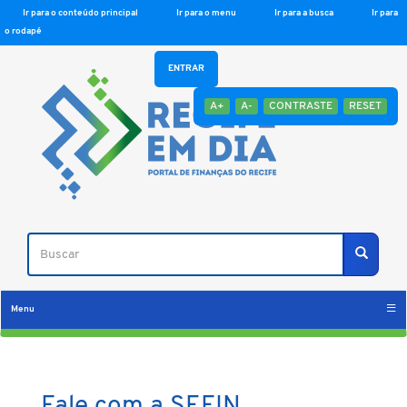
Ir para o conteúdo principal
Ir para o menu
Ir para a busca
Ir para
o rodapé
ENTRAR
A+
A-
CONTRASTE
RESET
Buscar
Buscar
Menu