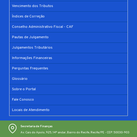
Vencimento dos Tributos
Índices de Correção
Conselho Administrativo Fiscal - CAF
Pautas de Julgamento
Julgamentos Tributários
Informações Financeiras
Perguntas Frequentes
Glossário
Sobre o Portal
Fale Conosco
Locais de Atendimento
Secretaria de Finanças
Av. Cais do Apolo, 925, 14º andar, Bairro do Recife, Recife/PE - CEP: 50030-903